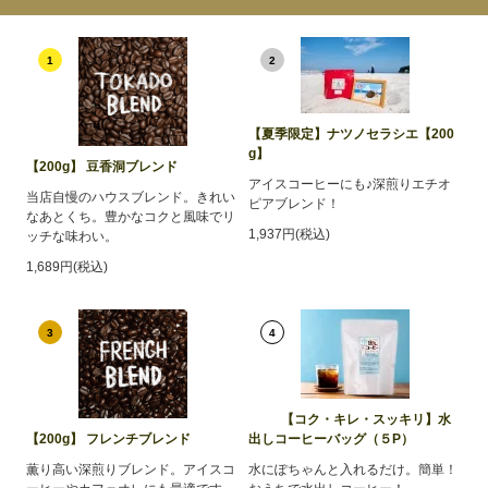
1
2
【夏季限定】ナツノセラシエ【200
g】
【200g】 豆香洞ブレンド
アイスコーヒーにも♪深煎りエチオ
当店自慢のハウスブレンド。きれい
ピアブレンド！
なあとくち。豊かなコクと風味でリ
1,937円(税込)
ッチな味わい。
1,689円(税込)
3
4
【コク・キレ・スッキリ】水
【200g】 フレンチブレンド
出しコーヒーバッグ（５P）
薫り高い深煎りブレンド。アイスコ
水にぽちゃんと入れるだけ。簡単！