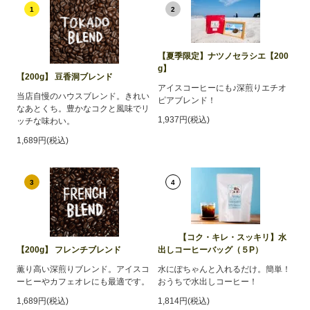
1
2
【夏季限定】ナツノセラシエ【200
g】
【200g】 豆香洞ブレンド
アイスコーヒーにも♪深煎りエチオ
当店自慢のハウスブレンド。きれい
ピアブレンド！
なあとくち。豊かなコクと風味でリ
1,937円(税込)
ッチな味わい。
1,689円(税込)
3
4
【コク・キレ・スッキリ】水
【200g】 フレンチブレンド
出しコーヒーバッグ（５P）
薫り高い深煎りブレンド。アイスコ
水にぽちゃんと入れるだけ。簡単！
ーヒーやカフェオレにも最適です。
おうちで水出しコーヒー！
1,689円(税込)
1,814円(税込)