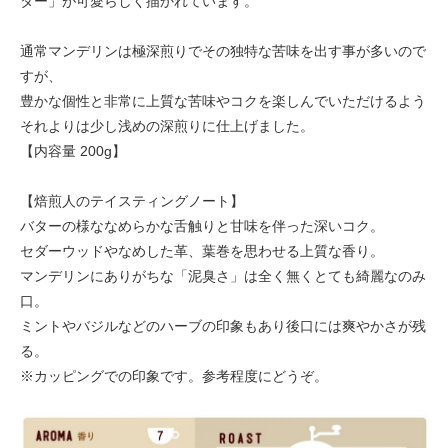
ター」が可愛らしく描かれています。
通常マンデリンは極深煎りでその独特な苦味を出す事が多いので
すが、
豊かな個性と非常に上質な苦味やコクを楽しんでいただけるよう
それよりは少し浅めの深煎りに仕上げました。
【内容量 200g】
【焙煎人のテイスティングノート】
バターの様ななめらかな舌触りと甘味を伴った深いコク。
セダーウッドやなめした革、葉巻を思わせる上質な香り。
マンデリンにありがちな「泥臭さ」は全く無くとても綺麗なのみ
口。
ミントやバジルなどのハーブの印象もあり後口には爽やかさが残
る。
※カッピングでの印象です。参考程度にどうぞ。