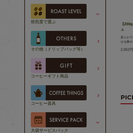
焙煎度で選ぶ
【200
ュ
柔らかで
せる爽や
その他（ドリップバッグ等）
2,062
コーヒーギフト商品
PIC
コーヒー器具
大袋サービスパック