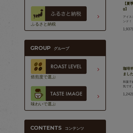
【夏季
g】
アイス
ンド！
ふるさと納税
1,93
GROUP
グループ
珈琲
まし
焙煎度で選ぶ
和菓子
気です
1,24
味わいで選ぶ
CONTENTS
コンテンツ