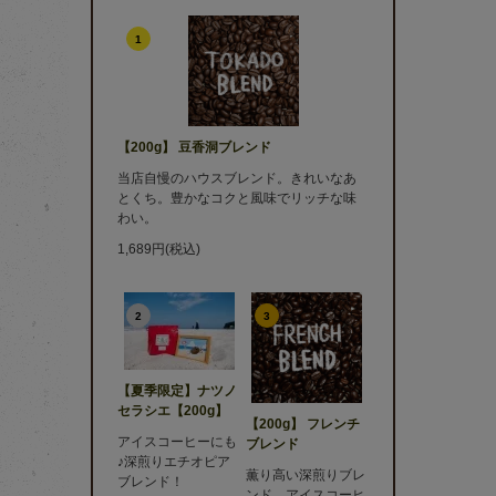
1
【200g】 豆香洞ブレンド
当店自慢のハウスブレンド。きれいなあ
とくち。豊かなコクと風味でリッチな味
わい。
1,689円(税込)
2
3
【夏季限定】ナツノ
セラシエ【200g】
【200g】 フレンチ
アイスコーヒーにも
ブレンド
♪深煎りエチオピア
薫り高い深煎りブレ
ブレンド！
ンド。アイスコーヒ