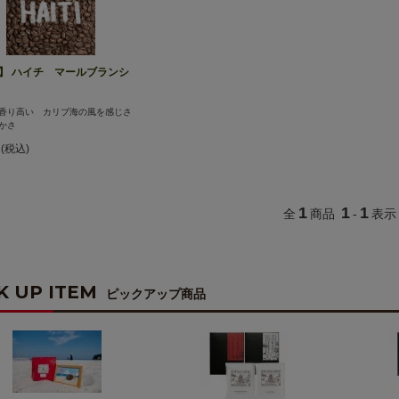
g】 ハイチ マールブランシ
香り高い カリブ海の風を感じさ
かさ
円(税込)
1
1
1
全
商品
-
表示
K UP ITEM
ピックアップ商品