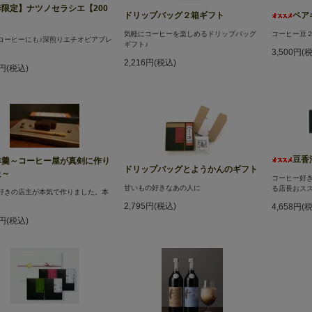
限定】ナツノセラシエ【200
ドリップバッグ２箱ギフト
ペア
気軽にコーヒーを楽しめるドリップバッグ
コーヒー豆２
コーヒーにも♪深煎りエチオピアブレ
ギフト♪
3,500円(
2,216円(税込)
7円(税込)
豆香
羊羹～コーヒー屋が真剣に作り
ドリップバッグとようかんのギフト
た～
コーヒー好
甘いもの好きなあの人に
る店長おスス
好きの店主が本気で作りました。本
。
2,795円(税込)
4,658円(
2円(税込)