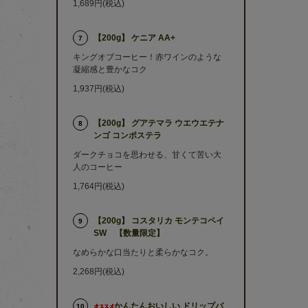
1,689円(税込)
【200g】 ケニア AA+
7
キングオブコーヒー！赤ワインのような
凝縮感と豊かなコク
1,937円(税込)
【200g】 グアテマラ ウエウエテナ
8
ンゴ コンポステラ
ダークチョコを思わせる、甘くて苦い大
人のコーヒー
1,764円(税込)
【200g】 コスタリカ モンテコペイ
9
SW 【数量限定】
なめらかな口当たりと柔らかなコク。
2,268円(税込)
かんたんおいしい ドリップバ
10