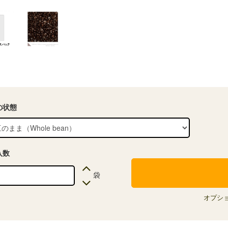
の状態
入数
袋
オプシ