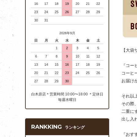
16
17
18
19
20
21
22
23
24
25
26
27
28
29
30
31
2026年9月
日
月
火
水
木
金
土
1
2
3
4
5
【大袋
6
7
8
9
10
11
12
13
14
15
16
17
18
19
『コー
コーヒ
20
21
22
23
24
25
26
お届け
27
28
29
30
白木原店＊営業時間 10:00〜18:00 ＊定休日
それ以
毎週水曜日
その際
二重に
出し入
RANKKING
ランキング
『おす