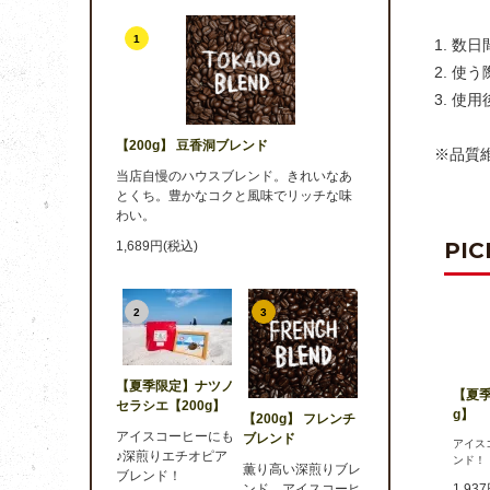
1
1. 
2. 
3. 
【200g】 豆香洞ブレンド
※品質
当店自慢のハウスブレンド。きれいなあ
とくち。豊かなコクと風味でリッチな味
わい。
PIC
1,689円(税込)
2
3
【夏季限定】ナツノ
【夏季
セラシエ【200g】
g】
【200g】 フレンチ
アイスコーヒーにも
ブレンド
アイス
♪深煎りエチオピア
ンド！
薫り高い深煎りブレ
ブレンド！
ンド。アイスコーヒ
1,93