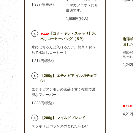
1,937円(税込)
ーやカフェオレにも
最適です。
1,689円(税込)
【コク・キレ・スッキリ】水
4
出しコーヒーバッグ（５P）
珈琲
まし
水にぽちゃんと入れるだけ。簡単！おう
ちで水出しコーヒー！
和菓子
気です
1,814円(税込)
1,24
【200g】 エチオピア イルガチェフ
5
G1
エチオピアンモカの逸品！甘く複雑で濃
密なフレーバー
1,838円(税込)
4,21
【200g】 マイルドブレンド
6
スッキリとバランスのとれた味わい