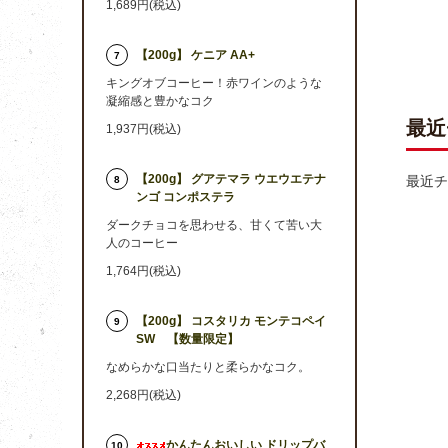
1,689円(税込)
【200g】 ケニア AA+
7
キングオブコーヒー！赤ワインのような
凝縮感と豊かなコク
最近
1,937円(税込)
【200g】 グアテマラ ウエウエテナ
最近チ
8
ンゴ コンポステラ
ダークチョコを思わせる、甘くて苦い大
人のコーヒー
1,764円(税込)
【200g】 コスタリカ モンテコペイ
9
SW 【数量限定】
なめらかな口当たりと柔らかなコク。
2,268円(税込)
かんたんおいしい ドリップバ
10