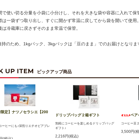
数日間で使い切る分量を小袋に小分けし、それを大きな袋や容器に入れて保
使う際は一袋ずつ取り出し、すぐに開かず常温に戻してから袋を開いて使用
使用後は冷蔵庫に戻さずそのまま常温で保管。
維持のため、1kgパック、3kgパックは「豆のまま」でのお届けとなりま
K UP ITEM
ピックアップ商品
限定】ナツノセラシエ【200
ドリップバッグ２箱ギフト
ペア
気軽にコーヒーを楽しめるドリップバッグ
コーヒー豆２
コーヒーにも♪深煎りエチオピアブレ
ギフト♪
3,500円(
2,216円(税込)
7円(税込)