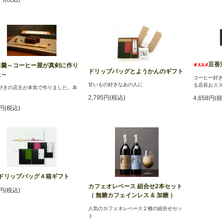
豆香
羊羹～コーヒー屋が真剣に作り
ドリップバッグとようかんのギフト
た～
コーヒー好
甘いもの好きなあの人に
る店長おスス
好きの店主が本気で作りました。本
。
2,795円(税込)
4,658円(
2円(税込)
ドリップバッグ４箱ギフト
カフェオレベース 組合せ2本セット
2円(税込)
（ 無糖カフェインレス & 加糖 ）
人気のカフェオレベース２種の組合せセッ
ト