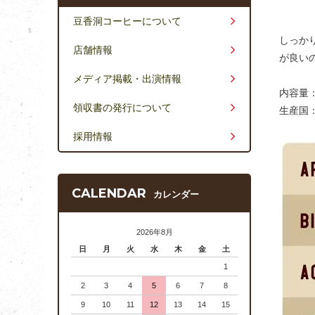
豆香洞コーヒーについて
しっか
店舗情報
が良い
メディア掲載・出演情報
内容量：
領収書の発行について
生産国
採用情報
CALENDAR
カレンダー
2026年8月
日
月
火
水
木
金
土
1
2
3
4
5
6
7
8
9
10
11
12
13
14
15