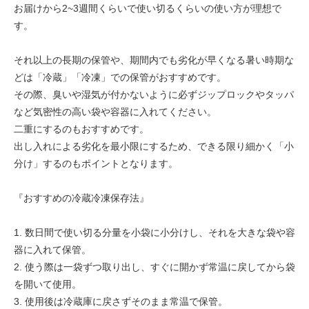
お届けから2~3週間くらいで使い切るくらいの使い方が理想で
す。
それ以上の長期の保管や、期間内でも劣化が早くなる暑い時期な
どは「冷蔵」「冷凍」での保管がおすすめです。
その際、臭いや湿気が付かないように必ずジップロックやタッパ
など気密性の高い袋や容器に入れてください。
二重にするのもおすすめです。
出し入れによる劣化を最小限にするため、できる限り細かく「小
分け」するのもポイントとなります。
『おすすめの冷蔵冷凍保存法』
1. 数日間で使い切る分量を小袋に小分けし、それを大きな袋や容
器に入れて保管。
2. 使う際は一袋ずつ取り出し、すぐに開かず常温に戻してから袋
を開いて使用。
3. 使用後は冷蔵庫に戻さずそのまま常温で保管。