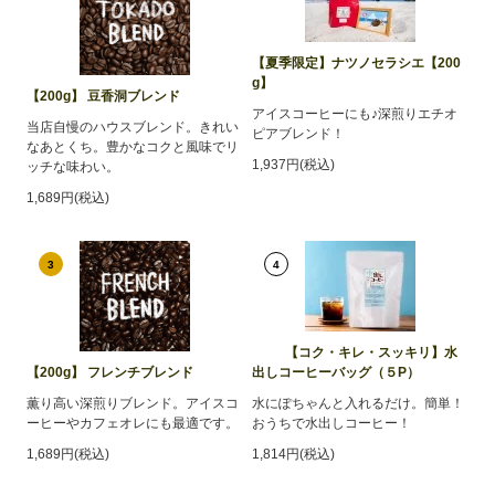
【夏季限定】ナツノセラシエ【200
g】
【200g】 豆香洞ブレンド
アイスコーヒーにも♪深煎りエチオ
当店自慢のハウスブレンド。きれい
ピアブレンド！
なあとくち。豊かなコクと風味でリ
1,937円(税込)
ッチな味わい。
1,689円(税込)
3
4
【コク・キレ・スッキリ】水
【200g】 フレンチブレンド
出しコーヒーバッグ（５P）
薫り高い深煎りブレンド。アイスコ
水にぽちゃんと入れるだけ。簡単！
ーヒーやカフェオレにも最適です。
おうちで水出しコーヒー！
1,689円(税込)
1,814円(税込)